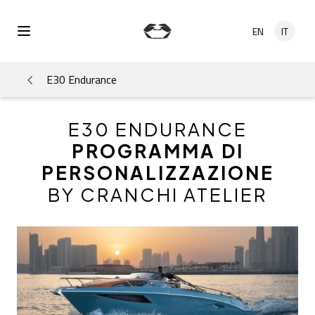
Salta al contenuto principale
EN
IT
Open Menu
E30 Endurance
E30 ENDURANCE
PROGRAMMA DI
PERSONALIZZAZIONE
BY CRANCHI ATELIER