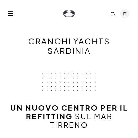
Salta al contenuto principale
EN
IT
Open Menu
CRANCHI YACHTS
SARDINIA
UN NUOVO CENTRO PER IL
REFITTING
SUL MAR
TIRRENO