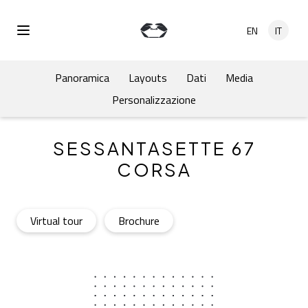
Salta al contenuto principale
EN
IT
Open Menu
Panoramica
Layouts
Dati
Media
Personalizzazione
SESSANTASETTE 67
CORSA
Sessantasette 67 Corsa
- Open in a new tab
Sessantasette 67 Corsa
- Open in a new tab
Virtual tour
Brochure