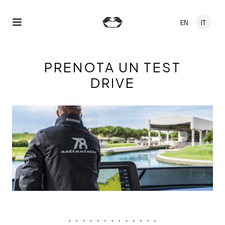
Salta al contenuto principale
EN
IT
Open Menu
PRENOTA UN TEST
DRIVE