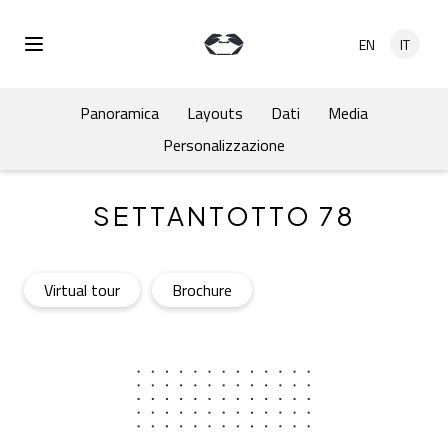
Salta al contenuto principale
EN
IT
Open Menu
Panoramica
Layouts
Dati
Media
Personalizzazione
SETTANTOTTO 78
Settantotto 78
- Open in a new tab
Settantotto 78
- Open in a new tab
Virtual tour
Brochure