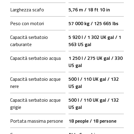
Larghezza scafo
5,76 m / 18 ft 10 in
Peso con motori
57 000 kg / 125 665 lbs
Capacità serbatoio
5 920 l / 1 302 UK gal / 1
carburante
563 US gal
Capacità serbatoio acqua
1 250 l / 275 UK gal / 330
US gal
Capacità serbatoio acque
500 l / 110 UK gal / 132
nere
US gal
Capacità serbatoio acque
500 l / 110 UK gal / 132
grigie
US gal
Portata massima persone
18 people / 18 persone