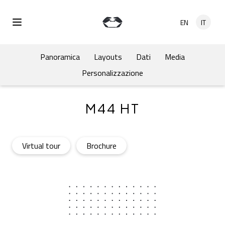
Salta al contenuto principale
EN
IT
Open Menu
Panoramica
Layouts
Dati
Media
Personalizzazione
M44 HT
M44 HT
- Open in a new tab
M44 HT
- Open in a new tab
Virtual tour
Brochure