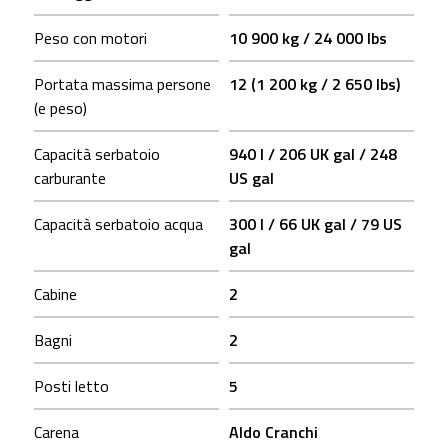
Peso con motori
10 900 kg / 24 000 lbs
Portata massima persone
12 (1 200 kg / 2 650 lbs)
(e peso)
Capacità serbatoio
940 l / 206 UK gal / 248
carburante
US gal
Capacità serbatoio acqua
300 l / 66 UK gal / 79 US
gal
Cabine
2
Bagni
2
Posti letto
5
Carena
Aldo Cranchi