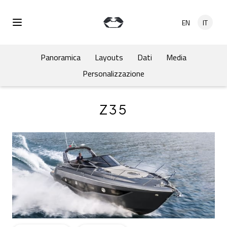
Salta al contenuto principale
EN
IT
Open Menu
Panoramica
Layouts
Dati
Media
Personalizzazione
Z35