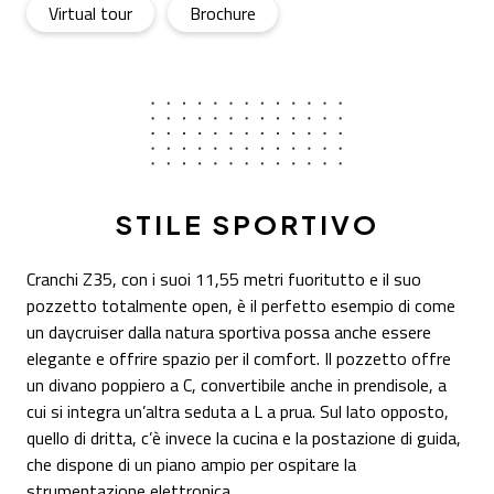
Z35
- Open in a new tab
Z35
- Open in a new tab
Virtual tour
Brochure
STILE SPORTIVO
Cranchi Z35, con i suoi 11,55 metri fuoritutto e il suo
pozzetto totalmente open, è il perfetto esempio di come
un daycruiser dalla natura sportiva possa anche essere
elegante e offrire spazio per il comfort. Il pozzetto offre
un divano poppiero a C, convertibile anche in prendisole, a
cui si integra un’altra seduta a L a prua. Sul lato opposto,
quello di dritta, c’è invece la cucina e la postazione di guida,
che dispone di un piano ampio per ospitare la
strumentazione elettronica.