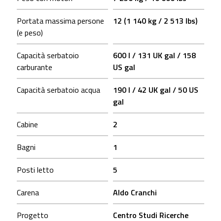
Portata massima persone
12 (1 140 kg / 2 513 lbs)
(e peso)
Capacità serbatoio
600 l / 131 UK gal / 158
carburante
US gal
Capacità serbatoio acqua
190 l / 42 UK gal / 50 US
gal
Cabine
2
Bagni
1
Posti letto
5
Carena
Aldo Cranchi
Progetto
Centro Studi Ricerche