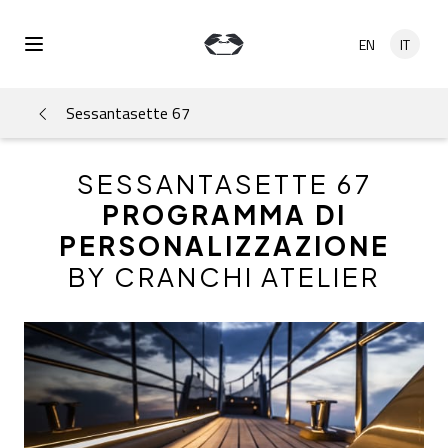
Salta al contenuto principale
EN
IT
Open Menu
Sessantasette 67
SESSANTASETTE 67
PROGRAMMA DI
PERSONALIZZAZIONE
BY CRANCHI ATELIER